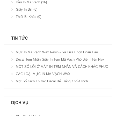
Đầu In Mã Vạch (16)
Giấy In Bill (6)
Thiết Bị Khác (0)
TIN TỨC
Mực In Mã Vạch Wax Resin - Sự Lựa Chọn Hoàn Hảo
Decal Tem Nhãn Giấy In Tem Mã Vạch Phổ Biến Hiện Nay
MỘT SỐ LỖI Ở MÁY IN TEM NHÃN VÀ CÁCH KHẮC PHỤC
CÁC LOẠI MỰC IN MÃ VẠCH WAX
Một Số Kích Thước Decal Bế Trắng Khổ 4 Inch
DỊCH VỤ