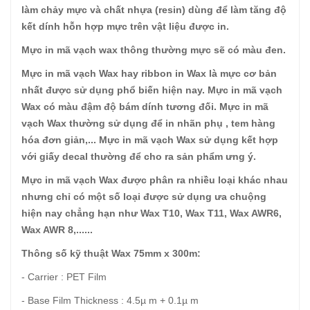
làm chảy mực và chất nhựa (resin) dùng để làm tăng độ
kết dính hỗn hợp mực trên vật liệu được in.
Mực in mã vạch wax thông thường mực sẽ có màu đen.
Mực in mã vạch Wax hay ribbon in Wax là mực cơ bản
nhất được sử dụng phổ biến hiện nay. Mực in mã vạch
Wax có màu đậm độ bám dính tương đối. Mực in mã
vạch Wax thường sử dụng để in nhãn phụ , tem hàng
hóa đơn giản,... Mực in mã vạch Wax sử dụng kết hợp
với giấy decal thường để cho ra sản phẩm ưng ý.
Mực in mã vạch Wax được phân ra nhiều loại khác nhau
nhưng chỉ có một số loại được sử dụng ưa chuộng
hiện nay chẳng hạn như Wax T10, Wax T11, Wax AWR6,
Wax AWR 8,......
Thông số kỹ thuật Wax 75mm x 300m:
- Carrier : PET Film
- Base Film Thickness : 4.5µ m + 0.1µ m