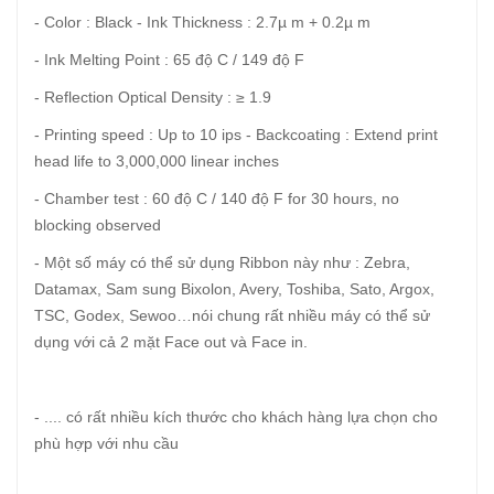
- Color : Black - Ink Thickness : 2.7µ m + 0.2µ m
- Ink Melting Point : 65 độ C / 149 độ F
- Reflection Optical Density : ≥ 1.9
- Printing speed : Up to 10 ips - Backcoating : Extend print
head life to 3,000,000 linear inches
- Chamber test : 60 độ C / 140 độ F for 30 hours, no
blocking observed
- Một số máy có thể sử dụng Ribbon này như : Zebra,
Datamax, Sam sung Bixolon, Avery, Toshiba, Sato, Argox,
TSC, Godex, Sewoo…nói chung rất nhiều máy có thể sử
dụng với cả 2 mặt Face out và Face in.
- .... có rất nhiều kích thước cho khách hàng lựa chọn cho
phù hợp với nhu cầu