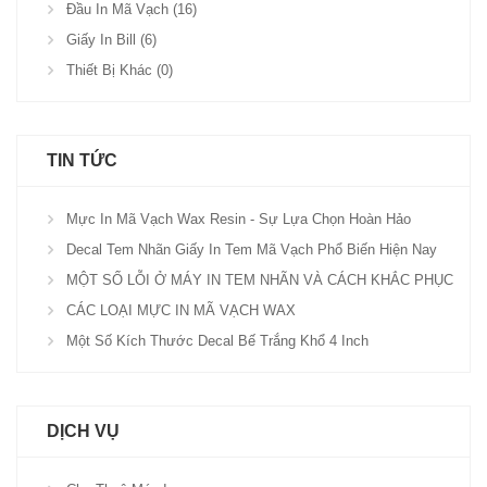
Đầu In Mã Vạch (16)
Giấy In Bill (6)
Thiết Bị Khác (0)
TIN TỨC
Mực In Mã Vạch Wax Resin - Sự Lựa Chọn Hoàn Hảo
Decal Tem Nhãn Giấy In Tem Mã Vạch Phổ Biến Hiện Nay
MỘT SỐ LỖI Ở MÁY IN TEM NHÃN VÀ CÁCH KHẮC PHỤC
CÁC LOẠI MỰC IN MÃ VẠCH WAX
Một Số Kích Thước Decal Bế Trắng Khổ 4 Inch
DỊCH VỤ