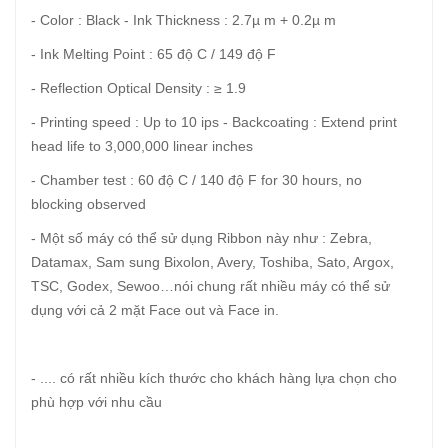
- Color : Black - Ink Thickness : 2.7µ m + 0.2µ m
- Ink Melting Point : 65 độ C / 149 độ F
- Reflection Optical Density : ≥ 1.9
- Printing speed : Up to 10 ips - Backcoating : Extend print
head life to 3,000,000 linear inches
- Chamber test : 60 độ C / 140 độ F for 30 hours, no
blocking observed
- Một số máy có thể sử dụng Ribbon này như : Zebra,
Datamax, Sam sung Bixolon, Avery, Toshiba, Sato, Argox,
TSC, Godex, Sewoo…nói chung rất nhiều máy có thể sử
dụng với cả 2 mặt Face out và Face in.
- .... có rất nhiều kích thước cho khách hàng lựa chọn cho
phù hợp với nhu cầu