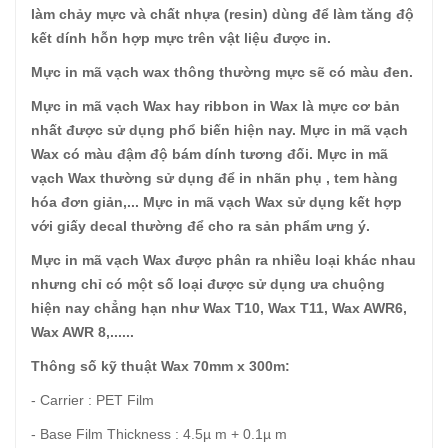
làm chảy mực và chất nhựa (resin) dùng để làm tăng độ
kết dính hỗn hợp mực trên vật liệu được in.
Mực in mã vạch wax thông thường mực sẽ có màu đen.
Mực in mã vạch Wax hay ribbon in Wax là mực cơ bản
nhất được sử dụng phổ biến hiện nay. Mực in mã vạch
Wax có màu đậm độ bám dính tương đối. Mực in mã
vạch Wax thường sử dụng để in nhãn phụ , tem hàng
hóa đơn giản,... Mực in mã vạch Wax sử dụng kết hợp
với giấy decal thường để cho ra sản phẩm ưng ý.
Mực in mã vạch Wax được phân ra nhiều loại khác nhau
nhưng chỉ có một số loại được sử dụng ưa chuộng
hiện nay chẳng hạn như Wax T10, Wax T11, Wax AWR6,
Wax AWR 8,......
Thông số kỹ thuật Wax 70mm x 300m:
- Carrier : PET Film
- Base Film Thickness : 4.5µ m + 0.1µ m