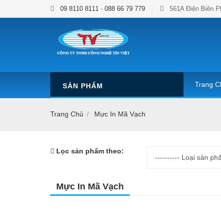
09 8110 8111
-
088 66 79 779
561A Điện Biên P
Trang C
SẢN PHẨM
Trang Chủ
Mực In Mã Vạch
Lọc sản phẩm theo:
Mực In Mã Vạch