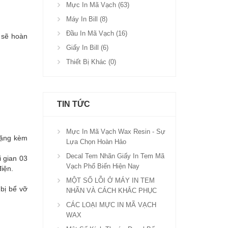
Mực In Mã Vạch (63)
Máy In Bill (8)
Đầu In Mã Vạch (16)
sẽ hoàn
Giấy In Bill (6)
Thiết Bị Khác (0)
TIN TỨC
Mực In Mã Vạch Wax Resin - Sự
tặng kèm
Lựa Chọn Hoàn Hảo
Decal Tem Nhãn Giấy In Tem Mã
i gian 03
Vạch Phổ Biến Hiện Nay
iện.
MỘT SỐ LỖI Ở MÁY IN TEM
 bị bể vỡ
NHÃN VÀ CÁCH KHẮC PHỤC
CÁC LOẠI MỰC IN MÃ VẠCH
WAX