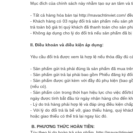
Mục đích của chính sách này nhằm tạo sự an tâm và t
- Tất cả hàng hóa bán tại
http://mavachtinviet.com/
đều
- Khách hàng có 03 ngày đổi trả sản phẩm nếu sản p
trả toàn bộ giá trị quý khách đã thanh toán cho sản p
- Không áp dụng cho lý do đổi trả nếu sản phẩm đã b
II. Điều khoản và điều kiện áp dụng:
Yêu cầu đổi trả được xem là hợp lệ nếu thỏa đầy đủ cá
- Sản phẩm gửi trả phải đúng là sản phẩm đã mua trê
- Sản phẩm gửi trả lại phải bao gồm Phiếu đăng ký đ
- Sản phẩm được gửi kèm với đầy đủ phụ kiện (bao gồ
(nếu có).
- Sản phẩm còn trong thời hạn hiệu lực cho việc đổi/t
ngày được tính bắt đầu từ ngày nhận hàng cho đến kh
- Lý do trả hàng phải hợp lệ và đáp ứng điều kiện ch
- Với lý do đổi trả là bể vỡ, giao thiếu hàng, quý kh
hoặc giao thiếu có thể trả lại ngay lúc đó.
B. PHƯƠNG THỨC HOÀN TIỀN:
Tùy theo lý do hoàn trả sản phẩm,
http://mavachtinvie