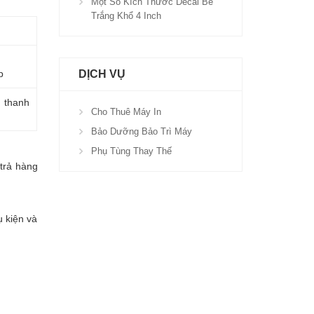
Một Số Kích Thước Decal Bế
Trắng Khổ 4 Inch
p
DỊCH VỤ
n thanh
Cho Thuê Máy In
Bảo Dưỡng Bảo Trì Máy
Phụ Tùng Thay Thế
trả hàng
 kiện và