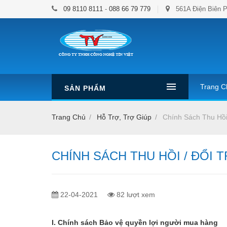
09 8110 8111
-
088 66 79 779
561A Điện Biên P
Trang C
SẢN PHẨM
Trang Chủ
Hỗ Trợ, Trợ Giúp
Chính Sách Thu Hồi 
CHÍNH SÁCH THU HỒI / ĐỔI 
22-04-2021
82 lượt xem
I. Chính sách Bảo vệ quyền lợi người mua hàng