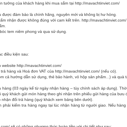
in tưởng của khách hàng khi mua sắm tại
http://mavachtinviet.com/
 được đảm bảo là chính hãng, nguyên mới và không bị hư hỏng.
hẩm nhận được không đúng với cam kết trên.
http://mavachtinviet.com/
hẩm.
ị bóc tem niêm phong và qua sử dụng.
c điều kiện sau:
n website
http://mavachtinviet.com/
ổi trả hàng và Hoá đơn VAT của
http://mavachtinviet.com/
(nếu có).
m cả hướng dẫn sử dụng, thẻ bảo hành, vỏ hộp sản phẩm...) và quà 
rả hàng (03 ngày kể từ ngày nhận hàng – tùy chính sách áp dụng). Thờ
i quý khách gửi món hàng theo ghi nhận trên phiếu gửi hàng của bưu đ
ấp nhận đổi trả hàng (quý khách xem bảng bên dưới).
ách phải kiểm tra hàng ngay tại lúc nhận hàng từ người giao. Nếu hàng
t.com/
sẽ có những phương thức hoàn tiền với chi tiết như sau: