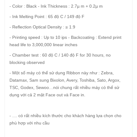
- Color : Black - Ink Thickness : 2.7µ m + 0.2µ m
- Ink Melting Point : 65 độ C / 149 độ F
- Reflection Optical Density : ≥ 1.9
- Printing speed : Up to 10 ips - Backcoating : Extend print
head life to 3,000,000 linear inches
- Chamber test : 60 độ C / 140 độ F for 30 hours, no
blocking observed
- Một số máy có thể sử dụng Ribbon này như : Zebra,
Datamax, Sam sung Bixolon, Avery, Toshiba, Sato, Argox,
TSC, Godex, Sewoo…nói chung rất nhiều máy có thể sử
dụng với cả 2 mặt Face out và Face in.
- .... có rất nhiều kích thước cho khách hàng lựa chọn cho
phù hợp với nhu cầu