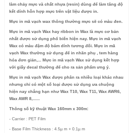
làm chảy mực và chất nhựa (resin) dùng để làm tăng độ
kết dính hỗn hợp mực trên vật liệu được in.
Mực in mã vạch wax thông thường mực sẽ có màu đen.
Mực in mã vạch Wax hay ribbon in Wax là mực cơ bản
nhất được sử dụng phổ biến hiện nay. Mực in mã vạch
Wax có màu đậm độ bám dính tương đối. Mực in mã
vạch Wax thường sử dụng để in nhãn phụ , tem hàng
hóa đơn giản,... Mực in mã vạch Wax sử dụng kết hợp
với giấy decal thường để cho ra sản phẩm ưng ý.
Mực in mã vạch Wax được phân ra nhiều loại khác nhau
nhưng chỉ có một số loại được sử dụng ưa chuộng
hiện nay chẳng hạn như Wax T10, Wax T11, Wax AWR6,
Wax AWR 8,......
Thông số kỹ thuật Wax 160mm x 300m:
- Carrier : PET Film
- Base Film Thickness : 4.5µ m + 0.1µ m