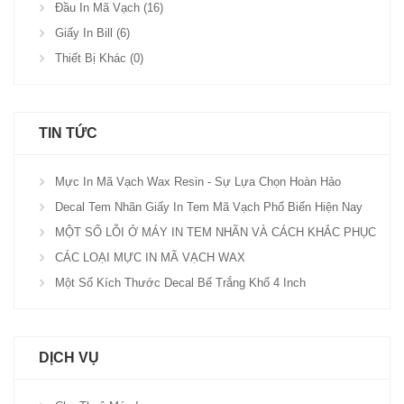
Đầu In Mã Vạch (16)
Giấy In Bill (6)
Thiết Bị Khác (0)
TIN TỨC
Mực In Mã Vạch Wax Resin - Sự Lựa Chọn Hoàn Hảo
Decal Tem Nhãn Giấy In Tem Mã Vạch Phổ Biến Hiện Nay
MỘT SỐ LỖI Ở MÁY IN TEM NHÃN VÀ CÁCH KHẮC PHỤC
CÁC LOẠI MỰC IN MÃ VẠCH WAX
Một Số Kích Thước Decal Bế Trắng Khổ 4 Inch
DỊCH VỤ