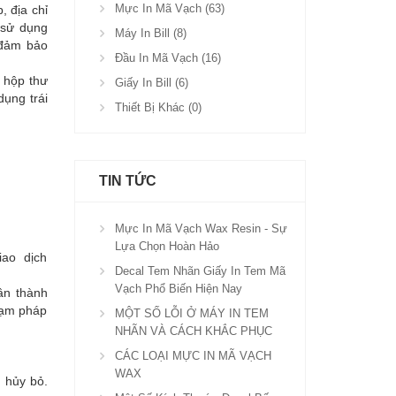
Mực In Mã Vạch (63)
, địa chỉ
 sử dụng
Máy In Bill (8)
 đảm bảo
Đầu In Mã Vạch (16)
à hộp thư
Giấy In Bill (6)
ụng trái
Thiết Bị Khác (0)
TIN TỨC
Mực In Mã Vạch Wax Resin - Sự
Lựa Chọn Hoàn Hảo
ao dịch
Decal Tem Nhãn Giấy In Tem Mã
Vạch Phổ Biến Hiện Nay
ân thành
phạm pháp
MỘT SỐ LỖI Ở MÁY IN TEM
NHÃN VÀ CÁCH KHẮC PHỤC
CÁC LOẠI MỰC IN MÃ VẠCH
WAX
 hủy bỏ.