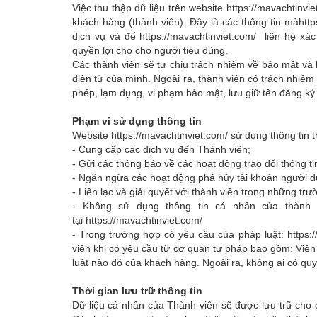
Việc thu thập dữ liệu trên website
https://mavachtinvi
khách hàng (thành viên). Đây là các thông tin mà
http
dịch vụ và để
https://mavachtinviet.com
/
liên hệ xác
quyền lợi cho cho người tiêu dùng.
Các thành viên sẽ tự chịu trách nhiệm về bảo mật và
điện tử của mình. Ngoài ra, thành viên có trách nhiệm
phép, lạm dụng, vi phạm bảo mật, lưu giữ tên đăng ký
Phạm vi sử dụng thông tin
Website
https://mavachtinviet.com
/
sử dụng thông tin t
- Cung cấp các dịch vụ đến Thành viên;
- Gửi các thông báo về các hoạt động trao đổi thông t
- Ngăn ngừa các hoạt động phá hủy tài khoản người d
- Liên lạc và giải quyết với thành viên trong những trư
- Không sử dụng thông tin cá nhân của thành 
tại
https://mavachtinviet.com
/
- Trong trường hợp có yêu cầu của pháp luật:
https:
viên khi có yêu cầu từ cơ quan tư pháp bao gồm: Viện 
luật nào đó của khách hàng. Ngoài ra, không ai có qu
Thời gian lưu trữ thông tin
Dữ liệu cá nhân của Thành viên sẽ được lưu trữ cho 