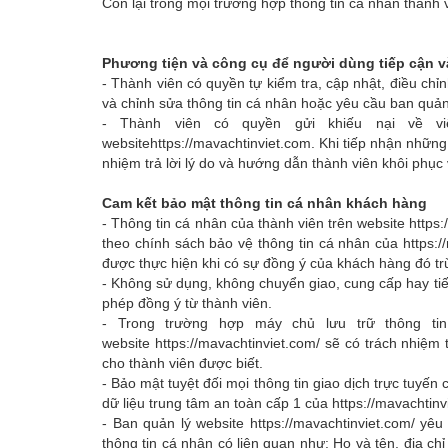
Còn lại trong mọi trường hợp thông tin cá nhân thành
Phương tiện và công cụ để người dùng tiếp cận v
- Thành viên có quyền tự kiểm tra, cập nhật, điều ch
và chỉnh sửa thông tin cá nhân hoặc yêu cầu ban quản
- Thành viên có quyền gửi khiếu nại về v
website
https://mavachtinviet.com
. Khi tiếp nhận nhữn
nhiệm trả lời lý do và hướng dẫn thành viên khôi phục 
Cam kết bảo mật thông tin cá nhân khách hàng
- Thông tin cá nhân của thành viên trên website
https
theo chính sách bảo vệ thông tin cá nhân của
https:
được thực hiện khi có sự đồng ý của khách hàng đó tr
- Không sử dụng, không chuyển giao, cung cấp hay tiết
phép đồng ý từ thành viên.
- Trong trường hợp máy chủ lưu trữ thông ti
website
https://mavachtinviet.com
/
sẽ có trách nhiệm t
cho thành viên được biết.
- Bảo mật tuyệt đối mọi thông tin giao dịch trực tuyế
dữ liệu trung tâm an toàn cấp 1 của
https://mavachtinv
- Ban quản lý website
https://mavachtinviet.com
/
yêu 
thông tin cá nhân có liên quan như: Họ và tên, địa chỉ