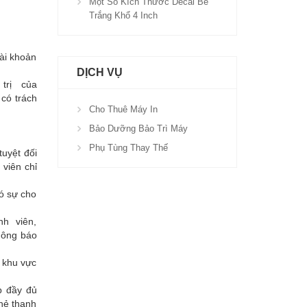
Một Số Kích Thước Decal Bế
Trắng Khổ 4 Inch
tài khoản
DỊCH VỤ
trị của
 có trách
Cho Thuê Máy In
Bảo Dưỡng Bảo Trì Máy
Phụ Tùng Thay Thế
uyệt đối
 viên chỉ
có sự cho
h viên,
hông báo
i khu vực
p đầy đủ
thẻ thanh