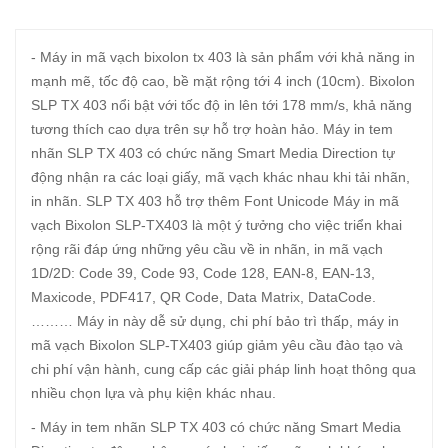
- Máy in mã vạch bixolon tx 403 là sản phẩm với khả năng in
mạnh mẽ, tốc độ cao, bề mặt rộng tới 4 inch (10cm). Bixolon
SLP TX 403 nổi bật với tốc độ in lên tới 178 mm/s, khả năng
tương thích cao dựa trên sự hỗ trợ hoàn hảo. Máy in tem
nhãn SLP TX 403 có chức năng Smart Media Direction tự
động nhận ra các loại giấy, mã vạch khác nhau khi tải nhãn,
in nhãn. SLP TX 403 hỗ trợ thêm Font Unicode Máy in mã
vạch Bixolon SLP-TX403 là một ý tưởng cho việc triển khai
rộng rãi đáp ứng những yêu cầu về in nhãn, in mã vạch
1D/2D: Code 39, Code 93, Code 128, EAN-8, EAN-13,
Maxicode, PDF417, QR Code, Data Matrix, DataCode.
……… Máy in này dễ sử dụng, chi phí bảo trì thấp, máy in
mã vạch Bixolon SLP-TX403 giúp giảm yêu cầu đào tạo và
chi phí vận hành, cung cấp các giải pháp linh hoạt thông qua
nhiều chọn lựa và phụ kiện khác nhau.
- Máy in tem nhãn SLP TX 403 có chức năng Smart Media