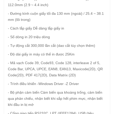
112.0mm (2.9 ~ 4.4 inch)
- Đường kính cuộn giấy tối đa 130 mm (ngoài) / 25.4 ~ 38.1
mm (lõi trong)
- Cách lắp giấy Dễ dàng lắp giấy in
- Số dòng in 20 triệu dòng
- Tự động cắt 300,000 lần cắt (dao cắt tùy chọn thêm)
- Độ dài giấy in máy có thể in được 25Km
- Mã vạch Code 39, Code93, Code 128, interleave 2 of 5,
Code Bar, UPCA, UPCE, EAN8, EAN13, Maxicode(2D), QR
Code(2D), PDF 417(2D), Data Matrix (2D)
- Trình điều khiển -Windows Driver -Z Driver
- Bộ phận cảm biến Cảm biến qua khoàng trống, cảm biến
qua phản chiếu, nhận biết khi sắp hết phim mực, nhận biết
khi đầu in bị mở
- Cổng giao tiếp RS232C, LPT (IEEE1284), USB (tiêu