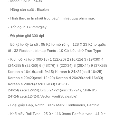
- Model : SLP TX403
- Hãng sản xuất : Bixolon
- Hình thức in In nhiệt trực tiếp/In nhiệt qua phim mực
- Tốc độ in 178mm/giây
- Độ phân giải 300 dpi
- Bộ ký tự Ký tự số : 95 Ký tự mở rộng : 128 X 23 Ký tự quốc
tế : 32 Resident bitmap Fonts : 10 Có kiểu chữ True Type
- Kích cỡ ký tự 0 (09X15) 1 (12X20) 2 (16X25) 3 (19X30) 4
(24X38) 5 (32X50) 6 (48X76) 7 (22X34) 8 (28X44) 9 (37X58)
Korean a 16×16(ascii: 9×15) Korean b 24×24(ascii:16×25)
Korean c 20×20(ascii:12×20) Korean d 26×26(ascii:16×30)
Korean e 20×26(ascii:16×30) GB2312
24×24(ascii:12×24),BIG5 24×24(ascii:12×24), Shift-JIS
24×24(ascii:12×24),Vector Font(Scaleable)
- Loại giấy Gap, Notch, Black Mark, Continuous, Fanfold
- Khổ giấy Roll Type : 25.0 ~ 116.0mm/ Fanfold type : 41.0 ~