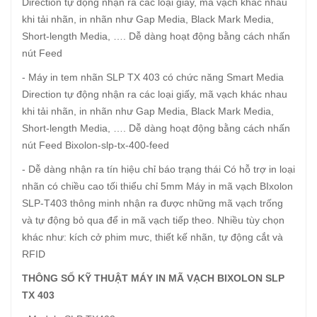
Direction tự động nhận ra các loại giấy, mã vạch khác nhau
khi tải nhãn, in nhãn như Gap Media, Black Mark Media,
Short-length Media, …. Dễ dàng hoạt động bằng cách nhấn
nút Feed
- Máy in tem nhãn SLP TX 403 có chức năng Smart Media
Direction tự động nhận ra các loại giấy, mã vạch khác nhau
khi tải nhãn, in nhãn như Gap Media, Black Mark Media,
Short-length Media, …. Dễ dàng hoạt động bằng cách nhấn
nút Feed Bixolon-slp-tx-400-feed
- Dễ dàng nhận ra tín hiệu chỉ báo trạng thái Có hỗ trợ in loại
nhãn có chiều cao tối thiểu chỉ 5mm Máy in mã vạch BIxolon
SLP-T403 thông minh nhận ra được những mã vạch trống
và tự động bỏ qua để in mã vạch tiếp theo. Nhiều tùy chọn
khác như: kích cở phim mưc, thiết kế nhãn, tự động cắt và
RFID
THÔNG SỐ KỸ THUẬT MÁY IN MÃ VẠCH BIXOLON SLP
TX 403