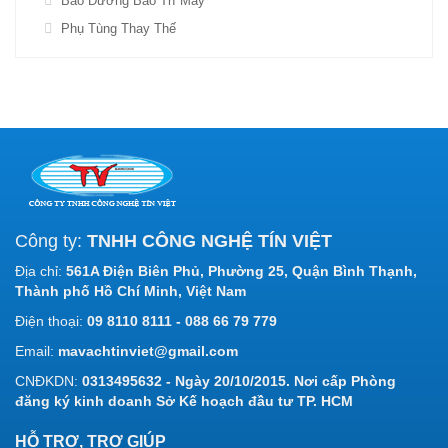
Bảo Dưỡng Bảo Trì Máy
Phụ Tùng Thay Thế
Công ty:
TNHH CÔNG NGHỆ TÍN VIỆT
Địa chỉ:
561A Điện Biên Phủ, Phường 25, Quận Bình Thạnh,
Thành phố Hồ Chí Minh, Việt Nam
Điện thoại:
09 8110 8111 - 088 66 79 779
Email:
mavachtinviet@gmail.com
CNĐKDN:
0313495632 - Ngày 20/10/2015. Nơi cấp Phòng
đăng ký kinh doanh Sở Kế hoạch đầu tư TP. HCM
HỖ TRỢ, TRỢ GIÚP