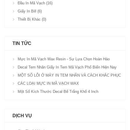
Đầu In Mã Vạch (16)
Giấy In Bill (6)
Thiết Bị Khác (0)
TIN TỨC
Mực In Mã Vạch Wax Resin - Sự Lựa Chọn Hoàn Hảo
Decal Tem Nhãn Giấy In Tem Mã Vạch Phổ Biến Hiện Nay
MỘT SỐ LỖI Ở MÁY IN TEM NHÃN VÀ CÁCH KHẮC PHỤC
CÁC LOẠI MỰC IN MÃ VẠCH WAX
Một Số Kích Thước Decal Bế Trắng Khổ 4 Inch
DỊCH VỤ