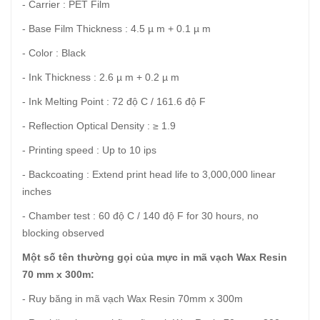
- Carrier : PET Film
- Base Film Thickness : 4.5 µ m + 0.1 µ m
- Color : Black
- Ink Thickness : 2.6 µ m + 0.2 µ m
- Ink Melting Point : 72 độ C / 161.6 độ F
- Reflection Optical Density : ≥ 1.9
- Printing speed : Up to 10 ips
- Backcoating : Extend print head life to 3,000,000 linear
inches
- Chamber test : 60 độ C / 140 độ F for 30 hours, no
blocking observed
Một số tên thường gọi của mực in mã vạch Wax Resin
70 mm x 300m:
- Ruy băng in mã vạch Wax Resin 70mm x 300m