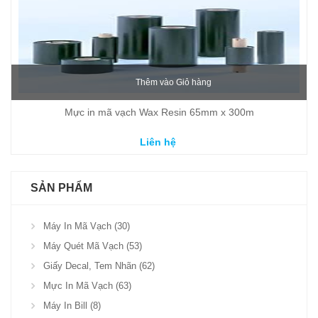
Thêm vào Giỏ hàng
Mực in mã vạch Wax Resin 65mm x 300m
Liên hệ
SẢN PHẨM
Máy In Mã Vạch (30)
Máy Quét Mã Vạch (53)
Giấy Decal, Tem Nhãn (62)
Mực In Mã Vạch (63)
Máy In Bill (8)