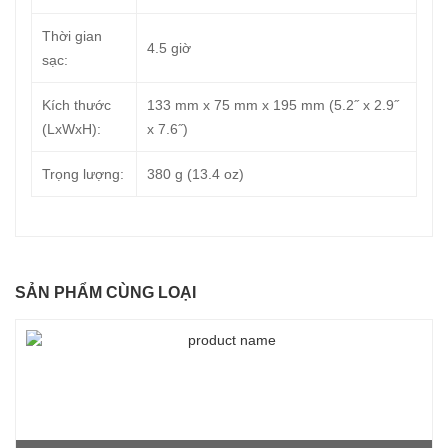
Thời gian
4.5 giờ
sạc:
Kích thước
133 mm x 75 mm x 195 mm (5.2˝ x 2.9˝
(LxWxH):
x 7.6˝)
Trọng lượng:
380 g (13.4 oz)
SẢN PHẨM CÙNG LOẠI