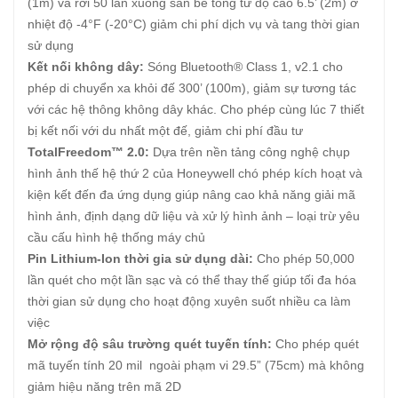
(1m) và rơi 50 lần xuống sàn bê tông từ độ cao 6.5’ (2m) ở
nhiệt độ -4°F (-20°C) giảm chi phí dịch vụ và tang thời gian
sử dụng
Kết nối không dây:
Sóng Bluetooth® Class 1, v2.1 cho
phép di chuyển xa khỏi đế 300’ (100m), giảm sự tương tác
với các hệ thông không dây khác. Cho phép cùng lúc 7 thiết
bị kết nối với du nhất một đế, giảm chi phí đầu tư
TotalFreedom™ 2.0:
Dựa trên nền tảng công nghệ chụp
hình ảnh thế hệ thứ 2 của Honeywell chó phép kích hoạt và
kiện kết đến đa ứng dụng giúp nâng cao khả năng giải mã
hình ảnh, định dạng dữ liệu và xử lý hình ảnh – loại trừ yêu
cầu cấu hình hệ thống máy chủ
Pin Lithium-Ion thời gia sử dụng dài:
Cho phép 50,000
lần quét cho một lần sạc và có thể thay thế giúp tối đa hóa
thời gian sử dụng cho hoạt động xuyên suốt nhiều ca làm
việc
Mở rộng độ sâu trường quét tuyến tính:
Cho phép quét
mã tuyến tính 20 mil ngoài phạm vi 29.5” (75cm) mà không
giảm hiệu năng trên mã 2D