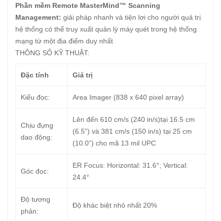
Phần mềm Remote MasterMind™ Scanning
Management:
giải pháp nhanh và tiện lơi cho người quả trị
hệ thống có thể truy xuất quản lý máy quét trong hệ thống
mạng từ một địa điểm duy nhất
THÔNG SỐ KỸ THUẬT:
Đặc tính
Giá trị
Kiểu đọc:
Area Imager (838 x 640 pixel array)
Lên đến 610 cm/s (240 in/s)tại 16.5 cm
Chịu đựng
(6.5”) và 381 cm/s (150 in/s) tại 25 cm
dao động:
(10.0”) cho mã 13 mil UPC
ER Focus: Horizontal: 31.6°; Vertical:
Góc đọc:
24.4°
Độ tương
Độ khác biệt nhỏ nhất 20%
phản: