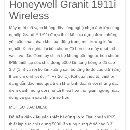
Honeywell Granit 1911i
Wireless
Máy quét mã vạch không dây công nghệ chụp ảnh lớp công
nghiệp Granit™ 1911i được thiết kế chịu dựng được những
yêu cầu khác nhau khi hoạt động trong môi trường khắc
nghiệt. Định nghĩa lại tiêu chuẩn độ bền cho máy quét mã
vạch với đặc điểm tùy chỉnh bộ khung bên ngoài, tiêu chuẩn
IP65 thiết lập sức chịu đựng 5000 lần tung hứng ở độ cao
3.3’ (1m) và rơi 50 lần xuống sàn bê tông từ độ cao 6.5’ (2m)
thậm chí ở nhiệt độ -4°F (-20°C). Kết quả thực tế, thiết bị
đang dẫn đầu hiệu quả triển khai kinh doanh với những đặc
điểm đánh mong đơi như tối thiểu hóa thời gian ngưng hoạt
động và giảm sâu chi phí sở hữu.
MỘT SỐ ĐẶC ĐIỂM:
Độ bền dẫn đầu các thiết bị cùng lớp:
Tiêu chuẩn IP65
thiết lập sức chịu đựng 5000 lần tung hứng ở độ cao 3.3’