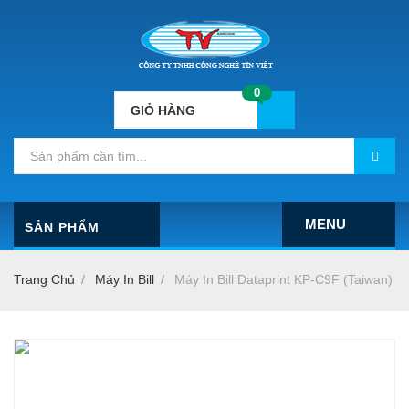
0
GIỎ HÀNG
MENU
SẢN PHẨM
Trang Chủ
Máy In Bill
Máy In Bill Dataprint KP-C9F (Taiwan)