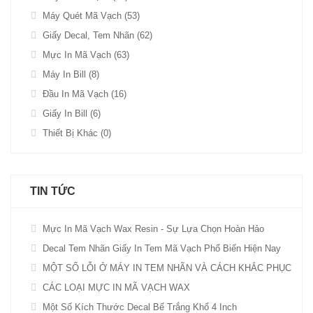
Máy Quét Mã Vạch (53)
Giấy Decal, Tem Nhãn (62)
Mực In Mã Vạch (63)
Máy In Bill (8)
Đầu In Mã Vạch (16)
Giấy In Bill (6)
Thiết Bị Khác (0)
TIN TỨC
Mực In Mã Vạch Wax Resin - Sự Lựa Chọn Hoàn Hảo
Decal Tem Nhãn Giấy In Tem Mã Vạch Phổ Biến Hiện Nay
MỘT SỐ LỖI Ở MÁY IN TEM NHÃN VÀ CÁCH KHẮC PHỤC
CÁC LOẠI MỰC IN MÃ VẠCH WAX
Một Số Kích Thước Decal Bế Trắng Khổ 4 Inch